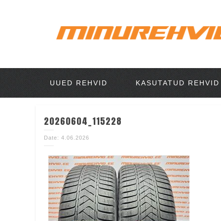
UUED REHVID
KASUTATUD REHVID
20260604_115228
Date: 4.06.2026