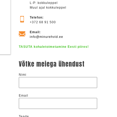
L-P: kokkuleppel
Muul ajal kokkuleppel
Telefon:
+372 68 91 500
Email:
info@minurehvid.ee
TASUTA kohaletoimetamine Eesti piires!
Võtke meiega ühendust
Nimi
Email
Teade