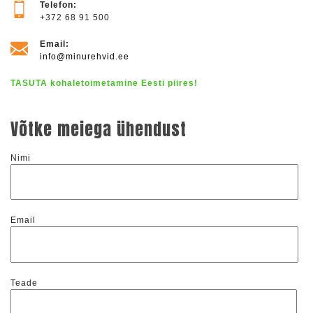
Telefon:
+372 68 91 500
Email:
info@minurehvid.ee
TASUTA kohaletoimetamine Eesti piires!
Võtke meiega ühendust
Nimi
Email
Teade