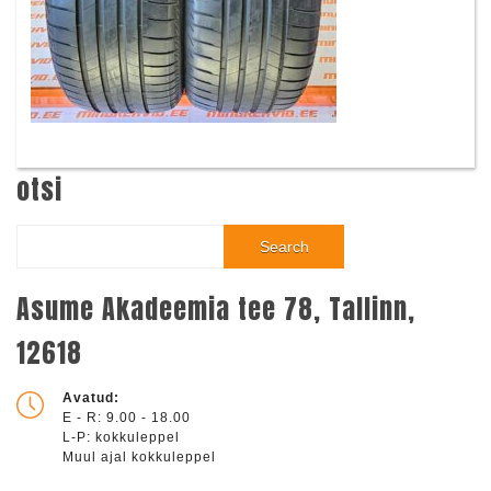
otsi
Search
Asume Akadeemia tee 78, Tallinn,
12618
Avatud:
E - R: 9.00 - 18.00
L-P: kokkuleppel
Muul ajal kokkuleppel