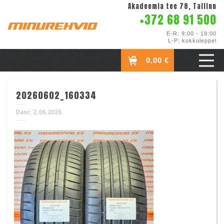
Akadeemia tee 78, Tallinn
+372 68 91 500
E-R: 9:00 - 18:00
L-P: kokkuleppel
0,00 €
20260602_160334
Date: 2.06.2026