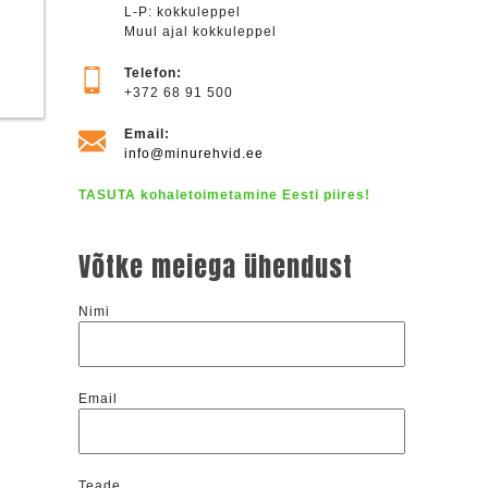
L-P: kokkuleppel
Muul ajal kokkuleppel
Telefon:
+372 68 91 500
Email:
info@minurehvid.ee
TASUTA kohaletoimetamine Eesti piires!
Võtke meiega ühendust
Nimi
Email
Teade