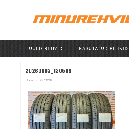
UUED REHVID
KASUTATUD REHVID
20260602_130509
Date: 2.06.2026