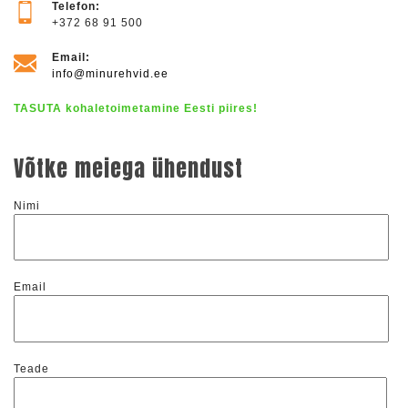
Telefon:
+372 68 91 500
Email:
info@minurehvid.ee
TASUTA kohaletoimetamine Eesti piires!
Võtke meiega ühendust
Nimi
Email
Teade