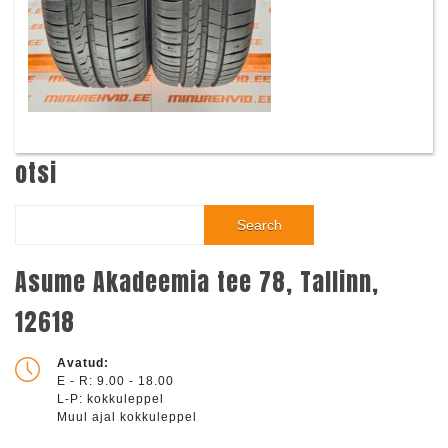
otsi
Search
Asume Akadeemia tee 78, Tallinn,
12618
Avatud:
E - R: 9.00 - 18.00
L-P: kokkuleppel
Muul ajal kokkuleppel