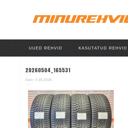
UUED REHVID
KASUTATUD REHVID
20260504_165531
Date: 5.05.2026