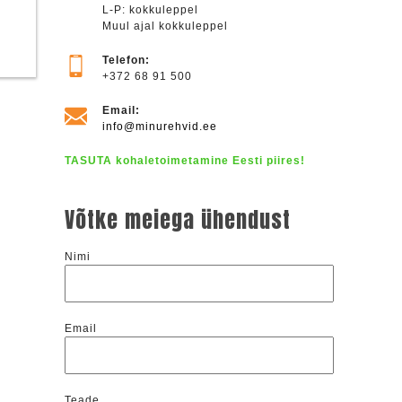
L-P: kokkuleppel
Muul ajal kokkuleppel
Telefon:
+372 68 91 500
Email:
info@minurehvid.ee
TASUTA kohaletoimetamine Eesti piires!
Võtke meiega ühendust
Nimi
Email
Teade