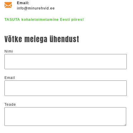
Email:
info@minurehvid.ee
TASUTA kohaletoimetamine Eesti piires!
Võtke meiega ühendust
Nimi
Email
Teade