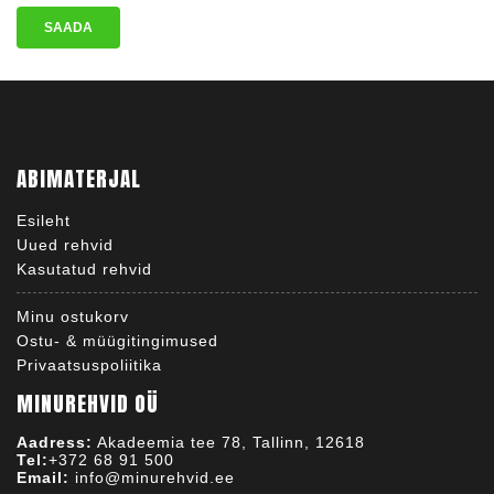
ABIMATERJAL
Esileht
Uued rehvid
Kasutatud rehvid
Minu ostukorv
Ostu- & müügitingimused
Privaatsuspoliitika
MINUREHVID OÜ
Aadress:
Akadeemia tee 78, Tallinn, 12618
Tel:
+372 68 91 500
Email:
info@minurehvid.ee