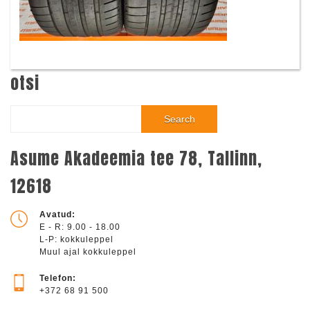
otsi
Search
Asume Akadeemia tee 78, Tallinn,
12618
Avatud:
E - R: 9.00 - 18.00
L-P: kokkuleppel
Muul ajal kokkuleppel
Telefon:
+372 68 91 500