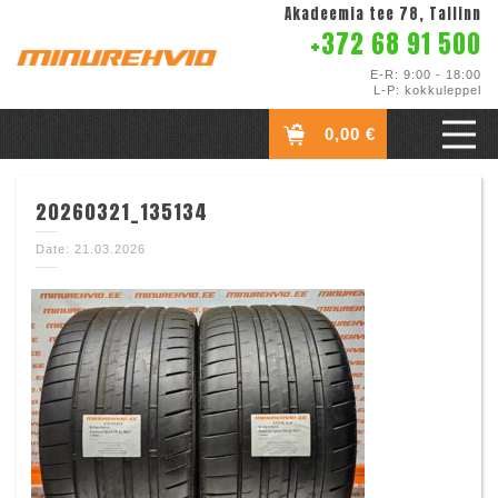
Akadeemia tee 78, Tallinn
+372 68 91 500
E-R: 9:00 - 18:00
L-P: kokkuleppel
0,00 €
20260321_135134
Date: 21.03.2026