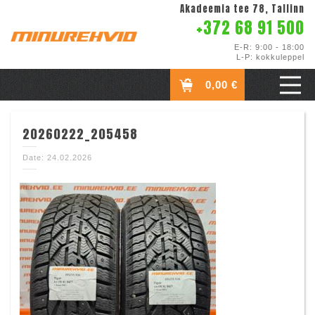
Akadeemia tee 78, Tallinn
+372 68 91 500
E-R: 9:00 - 18:00
L-P: kokkuleppel
0,00 €
20260222_205458
Date: 24.02.2026