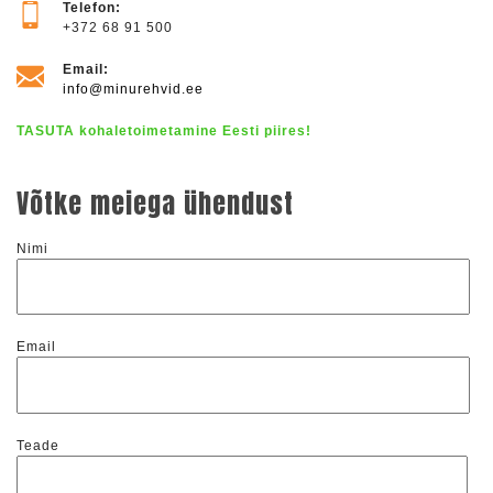
Telefon:
+372 68 91 500
Email:
info@minurehvid.ee
TASUTA kohaletoimetamine Eesti piires!
Võtke meiega ühendust
Nimi
Email
Teade