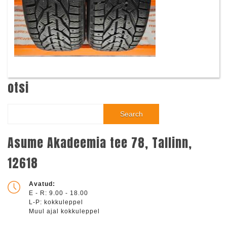
otsi
Search
Asume Akadeemia tee 78, Tallinn,
12618
Avatud:
E - R: 9.00 - 18.00
L-P: kokkuleppel
Muul ajal kokkuleppel