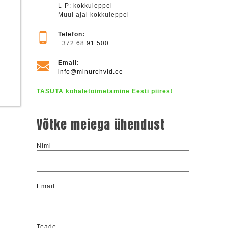
L-P: kokkuleppel
Muul ajal kokkuleppel
Telefon:
+372 68 91 500
Email:
info@minurehvid.ee
TASUTA kohaletoimetamine Eesti piires!
Võtke meiega ühendust
Nimi
Email
Teade