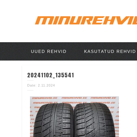
UUED REHVID
KASUTATUD REHVID
20241102_135541
Date: 2.11.2024